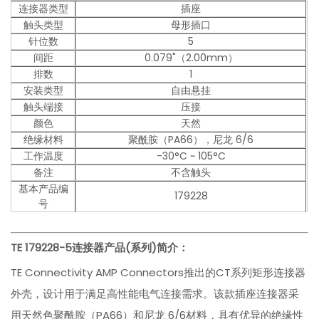
连接器类型
插座
触头类型
母形插口
针位数
5
间距
0.079"（2.00mm）
排数
1
安装类型
自由悬挂
触头端接
压接
颜色
天然
绝缘材料
聚酰胺（PA66），尼龙 6/6
工作温度
-30°C ~ 105°C
备注
不含触头
基本产品编
179228
号
TE 179228-5
连接器产品(系列)简介：
TE Connectivity AMP Connectors推出的CT系列矩形连接器
外壳，设计用于满足高性能电气连接需求。该款插座连接器采
用天然色聚酰胺（PA66）和尼龙 6/6材料，具有优异的绝缘性