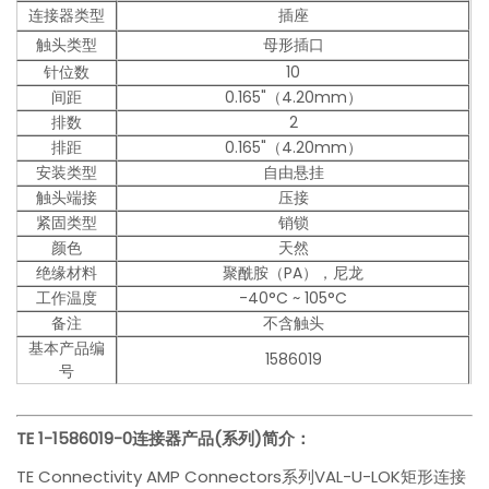
连接器类型
插座
触头类型
母形插口
针位数
10
间距
0.165"（4.20mm）
排数
2
排距
0.165"（4.20mm）
安装类型
自由悬挂
触头端接
压接
紧固类型
销锁
颜色
天然
绝缘材料
聚酰胺（PA），尼龙
工作温度
-40°C ~ 105°C
备注
不含触头
基本产品编
1586019
号
TE 1-1586019-0
连接器产品(系列)简介：
TE Connectivity AMP Connectors系列VAL-U-LOK矩形连接