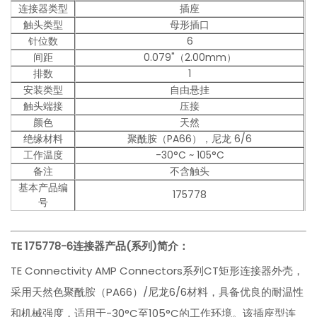
连接器类型
插座
触头类型
母形插口
针位数
6
间距
0.079"（2.00mm）
排数
1
安装类型
自由悬挂
触头端接
压接
颜色
天然
绝缘材料
聚酰胺（PA66），尼龙 6/6
工作温度
-30°C ~ 105°C
备注
不含触头
基本产品编
175778
号
TE 175778-6
连接器产品(系列)简介：
TE Connectivity AMP Connectors系列CT矩形连接器外壳，
采用天然色聚酰胺（PA66）/尼龙6/6材料，具备优良的耐温性
和机械强度，适用于-30°C至105°C的工作环境。该插座型连