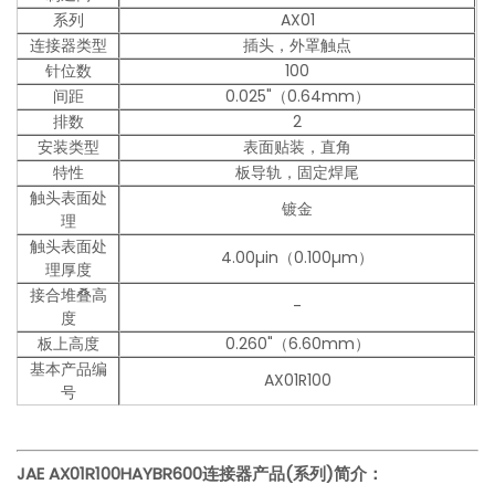
系列
AX01
连接器类型
插头，外罩触点
针位数
100
间距
0.025"（0.64mm）
排数
2
安装类型
表面贴装，直角
特性
板导轨，固定焊尾
触头表面处
镀金
理
触头表面处
4.00µin（0.100µm）
理厚度
接合堆叠高
-
度
板上高度
0.260"（6.60mm）
基本产品编
AX01R100
号
JAE AX01R100HAYBR600
连接器产品(系列)简介：