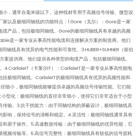
细小，通常在毫米级以下。这种线材常用于高频信号传输、微型设
以及极细同轴线的功能特点：1.Gore（戈尔）：Gore是一家
缆产品，包括极细同轴线。Gore的极细同轴线具有卓越的高频
n' Cable是一家专业从事高性能电缆和连接解决方案的制造商。他们
细同轴线具有优异的电气性能和可靠性。3.HUBER+SUHNER（侯伯
术解决方案提供商。他们提供各种类型的电缆产品，包括极细同轴线。
arlisleIT（卡莱尔IT）：CarlisleIT是一家专业从事高性能电
细同轴线。CarlisleIT的极细同轴线具有优异的高频性能和
直径细小，极细同轴线能够提供卓越的高频信号传输性能。它们能
.小型化：极细同轴线的直径非常细小，使得它们非常适合于小型
传输。3.抗干扰能力：由于同轴结构的屏蔽设计，极细同轴线具
的影响，保持信号的清晰和稳定。4.灵活性：极细同轴线通常具有
活和易于操作。5.高速数据传输：由于极细同轴线的优异性能，它
视频传输等。6.高信号完整性：极细同轴线具有较低的信号损耗