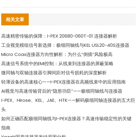
相关文章
高速精密传输的保障：I-PEX 20680-060T-01 连接器解析
工业视觉模组信号新选择：极细同轴线与KEL USL20-40S连接器
Micro Coax连接器方向性解析：为什么“倒插”风险极高
高速信号系统中的EMI控制：从线束到连接器的屏蔽策略
微同轴与双轴连接器引脚间距对信号损耗的深度解析
轻薄设备的高速核心——I-PEX连接器在高频线束中的应用指南
AI视觉与高速传输背后的“隐形功臣”——极细同轴线与连接器
I-PEX、Hirose、KEL、JAE、HTK——解码极细同轴连接器的五大巨
头
如何正确匹配极细同轴线与I-PEX连接器？高速传输稳定性的关键
指南
Yazaki国产连接器发绿原因分析