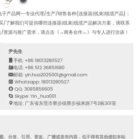
产品网--专业代理/生产/销售各种{连接器|线束|线缆产品}；
买/了解我们可提供哪些连接器|线束|线缆产品解决方案，请联系
售/资源与推广需求，请点击《→商务合作←》与专人进行洽谈！
尹先生
手机: +86 18013280527
电话: +86 512 36851680
邮箱: yin.hua2025001@gmail.com
Whatsapp: 18013280527
QQ: 3085856605
Skype: Yin_hua001
地址: 广东省东莞市寮步镇寮步福来路7号2栋301室
载、分发、引用、更改、广播或发布内容，也不得有其他侵犯本站