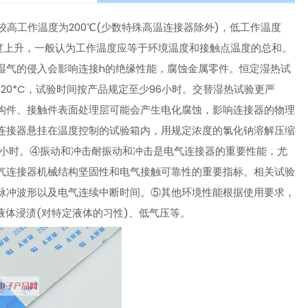
较高工作温度为200℃(少数特殊高温连接器除外)，低工作温度
度上升，一般认为工作温度应等于环境温度和接触点温度的总和。
湿气的侵入会影响连接h的绝缘性能，腐蚀金属零件。恒定湿热试
0m20*C，试验时间按产品规定至少96小时。交替湿热试验更严
构件、接触件表面处理层可能会产生电化腐蚀，影响连接器的物理
连接器悬挂在温度控制的试验箱内，用规定浓度的氯化钠溶解压缩
8小时。④振动和冲击耐振动和冲击是电气连接器的重要性能，尤
气连接器机械结构坚固性和电气接触可靠性的重要指标。相关试验
脉冲波形以及电气连续中断时间。⑤其他环境性能根据使用要求，
液体浸渍(对特定液体的习性)、低气压等。