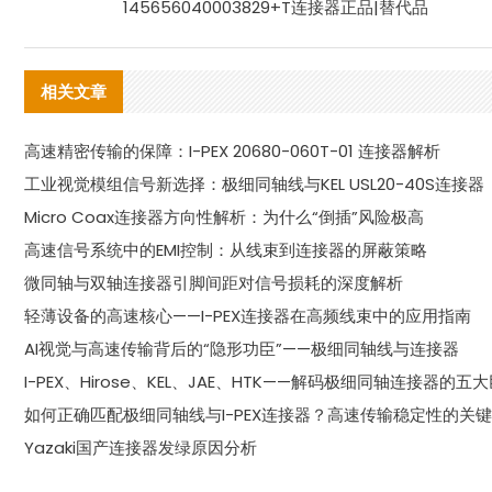
145656040003829+T连接器正品|替代品
相关文章
高速精密传输的保障：I-PEX 20680-060T-01 连接器解析
工业视觉模组信号新选择：极细同轴线与KEL USL20-40S连接器
Micro Coax连接器方向性解析：为什么“倒插”风险极高
高速信号系统中的EMI控制：从线束到连接器的屏蔽策略
微同轴与双轴连接器引脚间距对信号损耗的深度解析
轻薄设备的高速核心——I-PEX连接器在高频线束中的应用指南
AI视觉与高速传输背后的“隐形功臣”——极细同轴线与连接器
I-PEX、Hirose、KEL、JAE、HTK——解码极细同轴连接器的五
如何正确匹配极细同轴线与I-PEX连接器？高速传输稳定性的关
Yazaki国产连接器发绿原因分析