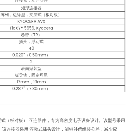
连接器，互连器件
矩形连接器
阵列，边缘型，夹层式（板对板）
KYOCERA AVX
FloXY® 5656, Kyocera
卷带（TR）
插头，浮动式
40
0.020"（0.50mm）
2
表面贴装型
板导轨，固定焊尾
17mm，19mm
0.287"（7.30mm）
性能 矩形夹层式（板对板） 互连器件，专为高密度电子设备设计。该型号采用
连接。该连接器采用 浮动式插头设计，能够补偿组装公差，减少应