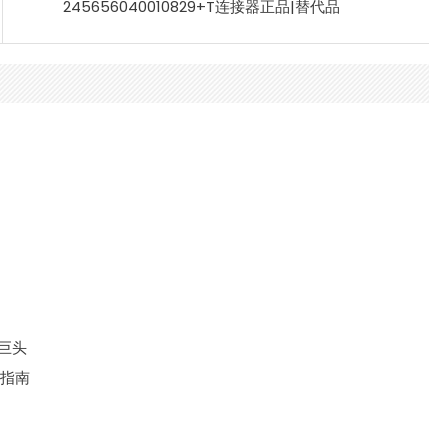
245656040010829+T连接器正品|替代品
大巨头
键指南