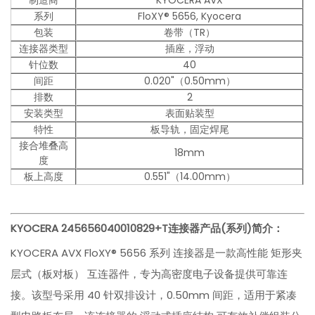
制造商
KYOCERA AVX
系列
FloXY® 5656, Kyocera
包装
卷带（TR）
连接器类型
插座，浮动
针位数
40
间距
0.020"（0.50mm）
排数
2
安装类型
表面贴装型
特性
板导轨，固定焊尾
接合堆叠高
18mm
度
板上高度
0.551"（14.00mm）
KYOCERA 245656040010829+T连接器
产品(系列)简介：
KYOCERA AVX FloXY® 5656 系列 连接器是一款高性能 矩形夹
层式（板对板） 互连器件，专为高密度电子设备提供可靠连
接。该型号采用 40 针双排设计，0.50mm 间距，适用于紧凑